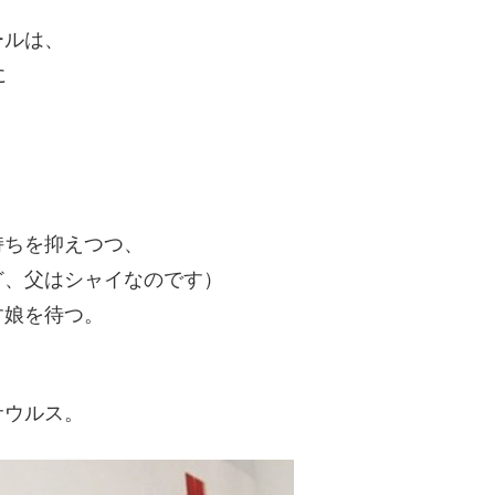
ールは、
に
持ちを抑えつつ、
ど、父はシャイなのです）
す娘を待つ。
サウルス。