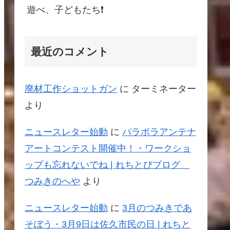
遊べ、子どもたち❗️
最近のコメント
廃材工作ショットガン
に
ターミネーター
より
ニュースレター始動
に
パラボラアンテナ
アートコンテスト開催中！・ワークショ
ップも忘れないでね | れちとびブログ
つみきのへや
より
ニュースレター始動
に
3月のつみきであ
そぼう・3月9日は佐久市民の日 | れちと