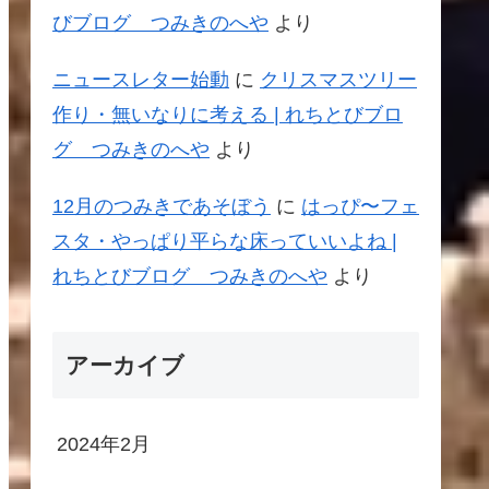
びブログ つみきのへや
より
ニュースレター始動
に
クリスマスツリー
作り・無いなりに考える | れちとびブロ
グ つみきのへや
より
12月のつみきであそぼう
に
はっぴ〜フェ
スタ・やっぱり平らな床っていいよね |
れちとびブログ つみきのへや
より
アーカイブ
2024年2月