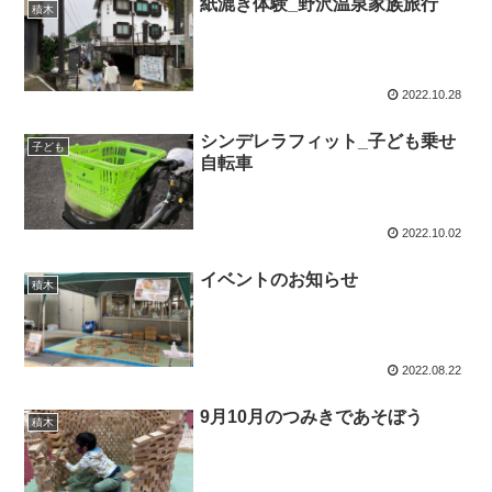
紙漉き体験_野沢温泉家族旅行
積木
2022.10.28
シンデレラフィット_子ども乗せ
子ども
自転車
2022.10.02
イベントのお知らせ
積木
2022.08.22
9月10月のつみきであそぼう
積木