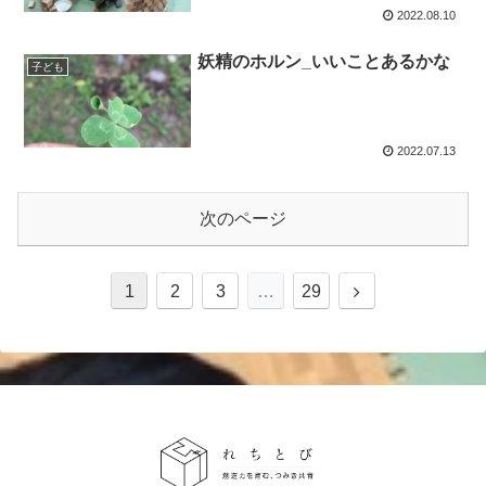
2022.08.10
妖精のホルン_いいことあるかな
子ども
2022.07.13
次のページ
次
1
2
3
…
29
へ