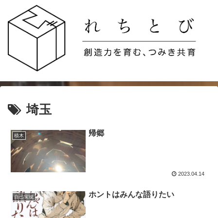
埼玉
帰郷
積木
2023.04.14
ホントはみんな語りたい
自己実現